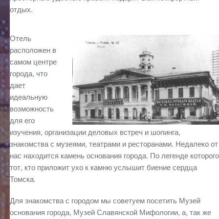
отдых.
Отель
расположен в
самом центре
города, что
дает
идеальную
возможность
для его
изучения, организации деловых встреч и шопинга,
знакомства с музеями, театрами и ресторанами. Недалеко от
нас находится камень основания города. По легенде которого
тот, кто приложит ухо к камню услышит биение сердца
Томска.
Для знакомства с городом мы советуем посетить Музей
основания города, Музей Славянской Мифологии, а, так же